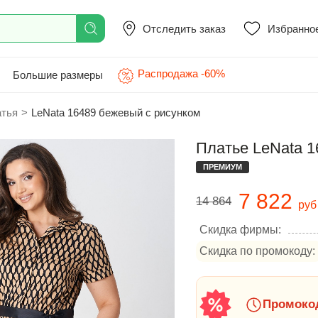
Отследить заказ
Избранно
Распродажа -60%
Большие размеры
атья
>
LeNata 16489 бежевый с рисунком
Платье LeNata 1
ПРЕМИУМ
7 822
14 864
руб
Скидка фирмы:
Скидка по промокоду:
Промокод