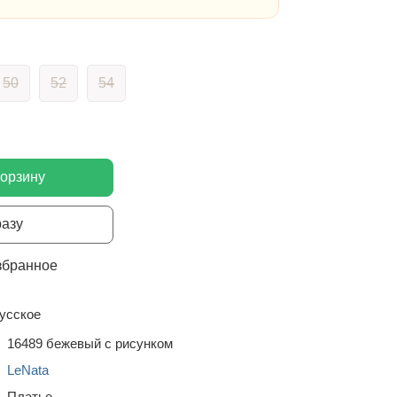
50
52
54
корзину
разу
збранное
усское
16489 бежевый с рисунком
LeNata
Платье