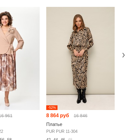
-52%
-52%
8 864 руб
7 691 р
16 961
16 846
Платье
Платье
22
PUR PUR 11-304
MisLana 1
56
58
42
44
46
48
46
48
50