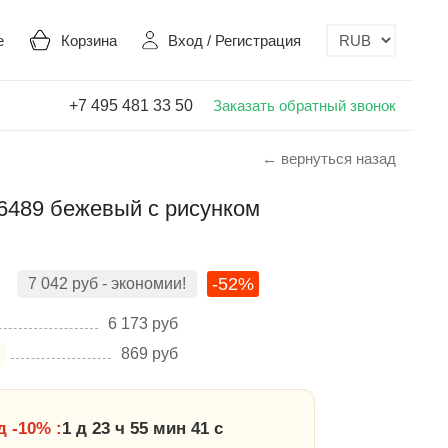
е
Корзина
Вход
/
Регистрация
+7 495 481 33 50
Заказать обратный звонок
← вернуться назад
6489 бежевый с рисунком
-52%
7 042
руб
- экономии!
6 173
руб
869
руб
 -10% :
1 д 23 ч 55 мин 40 с