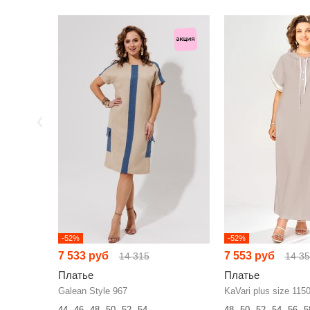
-52%
-52%
7 533 руб
7 553 руб
14 315
14 3
Платье
Платье
Galean Style 967
KaVari plus size 115
44
46
48
50
52
54
48
50
52
54
56
5