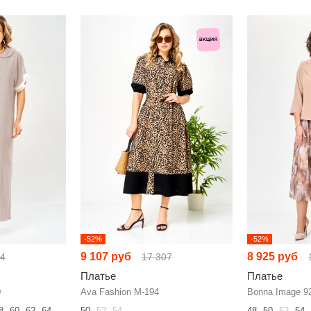
-52%
-52%
9 107 руб
8 925 руб
54
17 307
Платье
Платье
0
Ava Fashion М-194
Bonna Image 9
8
60
62
64
50
52
54
48
50
52
54