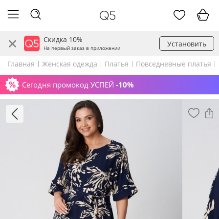
Скидка 10%
Установить
На первый заказ в приложении
Главная
Женская одежда
Платья
Повседневные платья
Сегодня промокод УСПЕЙ
-10%