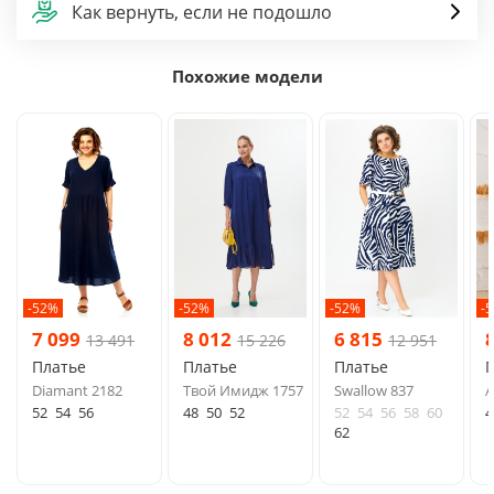
Как вернуть, если не подошло
Похожие модели
-52%
-52%
-52%
-
7 099
8 012
6 815
13 491
15 226
12 951
Платье
Платье
Платье
Diamant 2182
Твой Имидж 1757
Swallow 837
A
52
54
56
48
50
52
52
54
56
58
60
4
62