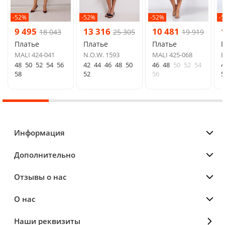
-52%
-52%
-52%
-
9 495
13 316
10 481
18 043
25 305
19 919
Платье
Платье
Платье
MALI 424-041
N.O.W. 1593
MALI 425-068
B
48
50
52
54
56
42
44
46
48
50
46
48
50
52
54
4
58
52
56
5
Информация
Дополнительно
Отзывы о нас
О нас
Наши реквизиты