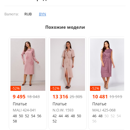
Валюта:
RUB
BYN
Похожие модели
-52%
-52%
-52%
9 495
13 316
10 481
18 043
25 305
19 919
Платье
Платье
Платье
MALI 424-041
N.O.W. 1593
MALI 425-068
48
50
52
54
56
42
44
46
48
50
46
48
50
52
54
58
52
56