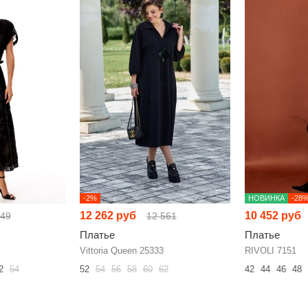
-2%
НОВИНКА
-28
12 262 руб
10 452 руб
049
12 561
Платье
Платье
Vittoria Queen 25333
RIVOLI 7151
2
54
52
54
56
58
60
62
42
44
46
48