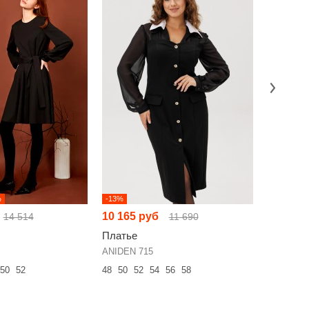
%
-13%
-19%
10 165 руб
9 985 р
14 514
11 690
Платье
Платье
ANIDEN 715
NikVa н92
50
52
48
50
52
54
56
58
42
44
46
60