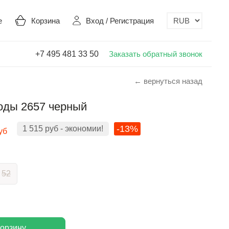
е
Корзина
Вход
/
Регистрация
+7 495 481 33 50
Заказать обратный звонок
← вернуться назад
оды 2657 черный
-13%
1 515
руб
- экономии!
уб
52
корзину