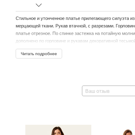
Стильное и утонченное платье прилегающего силуэта из 
мерцающей ткани. Рукав втачной, с разрезами. Горлови
платье отрезное. По спинке застежка на потайную молни
дополнено по горловине и рукавам декоративной тесьмой 
Читать подробнее
Ваш отзыв