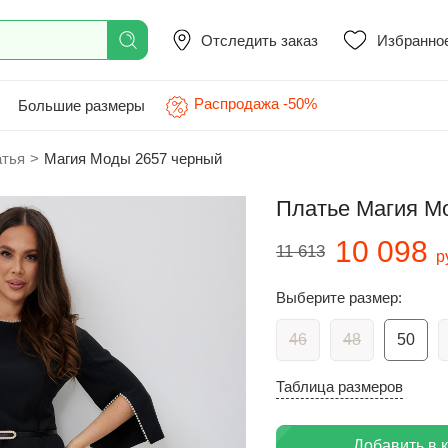
Отследить заказ
Избранно
Распродажа -50%
Большие размеры
атья
>
Магия Моды 2657 черный
Платье Магия М
10 098
11 613
р
Выберите размер:
46
48
50
Таблица размеров
Добавить в 