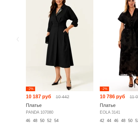
-2%
-2%
10 187 руб
10 786 руб
10 442
11 
Платье
Платье
PANDA 107080
EOLA 3141
46
48
50
52
54
42
44
46
48
50
5