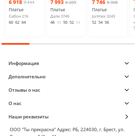
6 918
7 993
7 746
7 111
8 209
8 908
Платье
Платье
Платье
Сибон 216
Дали 3749
Jurimex 3243
F
60
62
64
46
48
50
52
54
52
54
56
4
5
Информация
Дополнительно
Отзывы о нас
О нас
Наши реквизиты
ООО "Ты прекрасна" Адрес: РБ, 224030, г. Брест, ул.