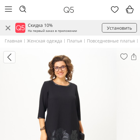
Скидка 10%
Установить
На первый заказ в приложении
Главная
Женская одежда
Платья
Повседневные платья