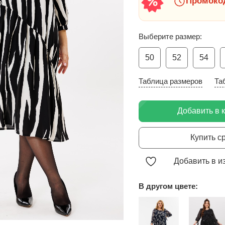
Промокод
Выберите размер:
50
52
54
Таблица размеров
Та
Добавить в 
Купить с
Добавить в и
В другом цвете: