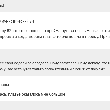
зь!
ммунистический 74
ошу 62.,сшито хорошо ,но пройма рукава очень мелкая ,хотя 
 пройма и когда мерила платье то ели вошла в пройму. Приш
се свои модели по определенному заготовленному лекалу, это 
з у Вас останутся только положительный эмоции от покупки!
плавы
лась, платье оказалось мне большое