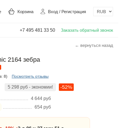
е
Корзина
Вход
/
Регистрация
+7 495 481 33 50
Заказать обратный звонок
← вернуться назад
hic 2164 зебра
: 8)
Посмотреть отзывы
-52%
5 298
руб
- экономии!
4 644
руб
654
руб