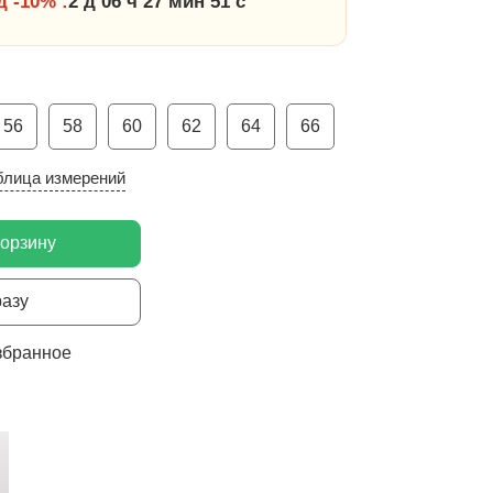
 -10% :
2 д 06 ч 27 мин 51 с
56
58
60
62
64
66
блица измерений
корзину
разу
збранное