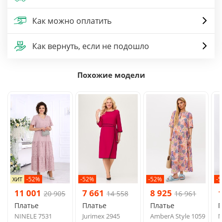
Как можно оплатить
Как вернуть, если не подошло
Похожие модели
-52%
-52%
-52%
-
ХИТ
11 001
7 661
8 925
20 905
14 558
16 961
Платье
Платье
Платье
NINELE 7531
Jurimex 2945
AmberA Style 1059
M