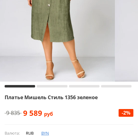
Платье Мишель Стиль 1356 зеленое
9 589
9 835
-2%
руб
Валюта:
RUB
BYN