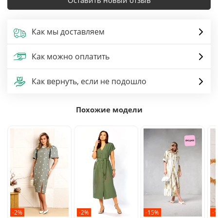
Оставить новый отзыв
Как мы доставляем
Как можно оплатить
Как вернуть, если не подошло
Похожие модели
-2%
-2%
-15%
-