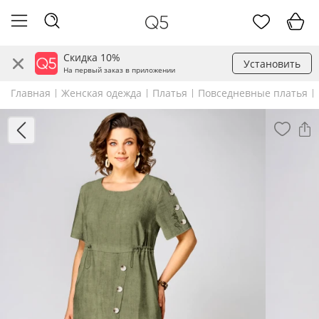
Скидка 10%
Установить
На первый заказ в приложении
Главная
Женская одежда
Платья
Повседневные платья