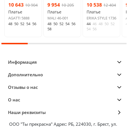
10 643
9 954
10 538
10 904
10 205
12 404
Платье
Платье
Платье
AGATTI 5888
MALI 46-001
ERIKA STYLE 1736
A
48
50
52
54
56
48
50
52
54
56
44
46
48
50
52
4
58
54
56
Информация
Дополнительно
Отзывы о нас
О нас
Наши реквизиты
ООО "Ты прекрасна" Адрес: РБ, 224030, г. Брест, ул.