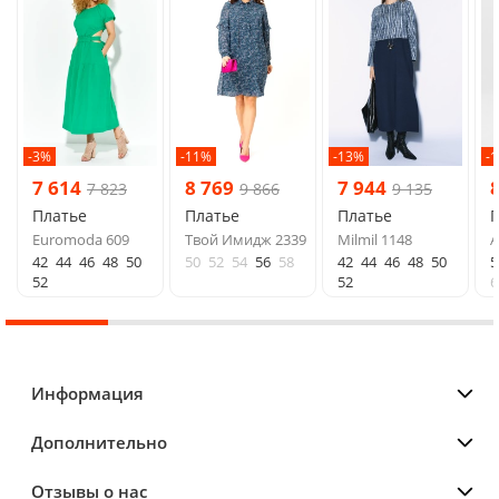
-3%
-11%
-13%
-
7 614
8 769
7 944
7 823
9 866
9 135
Платье
Платье
Платье
Euromoda 609
Твой Имидж 2339
Milmil 1148
A
42
44
46
48
50
50
52
54
56
58
42
44
46
48
50
5
52
52
6
Информация
Дополнительно
Отзывы о нас