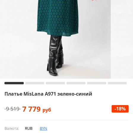
Платье MisLana А971 зелено-синий
7 779
9 519
-18%
руб
Валюта:
RUB
BYN