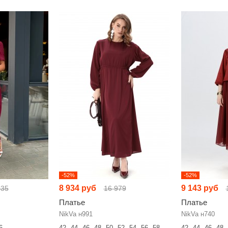
-52%
-52%
8 934 руб
9 143 руб
935
16 979
Платье
Платье
NikVa н991
NikVa н740
6
42
44
46
48
50
52
54
56
58
42
44
46
48