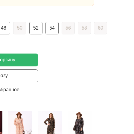
48
50
52
54
56
58
60
корзину
разу
збранное