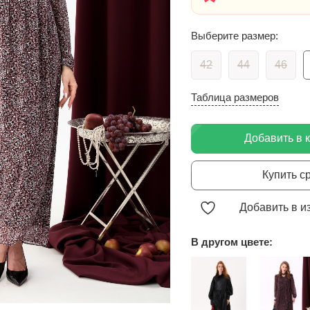
Выберите размер:
42
44
46
Таблица размеров
Добавить в 
Купить с
Добавить в и
В другом цвете: