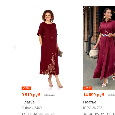
-52%
-52%
9 919 руб
14 699 руб
18 849
27 
Платье
Платье
Jurimex 3469
ЮРС 26-703
52
54
56
58
60
62
46
48
50
52
54
5