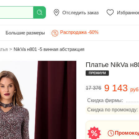
Отследить заказ
Избранно
Распродажа -60%
Большие размеры
атья
>
NikVa н801 -5 винная абстракция
Платье NikVa н8
ПРЕМИУМ
9 143
17 376
руб
Скидка фирмы:
Скидка по промокоду:
Промокод