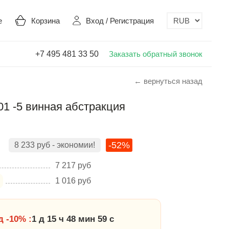
е
Корзина
Вход
/
Регистрация
+7 495 481 33 50
Заказать обратный звонок
← вернуться назад
01 -5 винная абстракция
-52%
8 233
руб
- экономии!
7 217
руб
1 016
руб
 -10% :
1 д 15 ч 48 мин 58 с