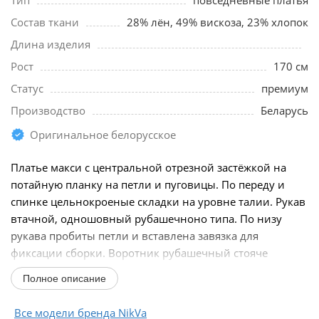
Тип
повседневные платья
Состав ткани
28% лён, 49% вискоза, 23% хлопок
Длина изделия
Рост
170 см
Статус
премиум
Производство
Беларусь
Оригинальное белорусское
Платье макси с центральной отрезной застёжкой на
потайную планку на петли и пуговицы. По переду и
спинке цельнокроеные складки на уровне талии. Рукав
втачной, одношовный рубашечноно типа. По низу
рукава пробиты петли и вставлена завязка для
фиксации сборки. Воротник рубашечный стояче
отложной...
Полное описание
Все модели бренда NikVa