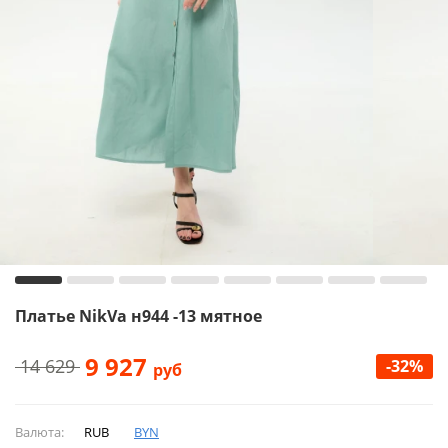
Платье NikVa н944 -13 мятное
9 927
14 629
-32%
руб
Валюта:
RUB
BYN