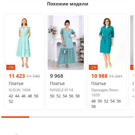
Похожие модели
-3%
-2%
-
11 423
9 968
10 988
11 740
11 241
Платье
Платье
Платье
N.O.W. 1694
NINELE 6114
Орхидея Люкс
B
1655
42
44
46
48
50
50
52
54
56
58
4
48
50
52
54
56
52
58