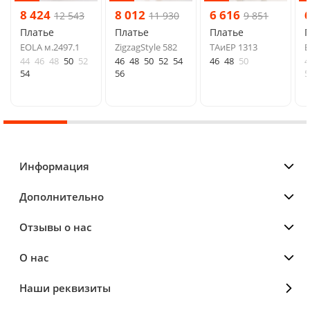
8 424
8 012
6 616
12 543
11 930
9 851
Платье
Платье
Платье
EOLA м.2497.1
ZigzagStyle 582
ТAиЕР 1313
E
44
46
48
50
52
46
48
50
52
54
46
48
50
4
54
56
5
Информация
Дополнительно
Отзывы о нас
О нас
Наши реквизиты