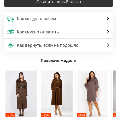
Оставить новый отзыв
Как мы доставляем
Как можно оплатить
Как вернуть, если не подошло
Похожие модели
-35%
-35%
-35%
-