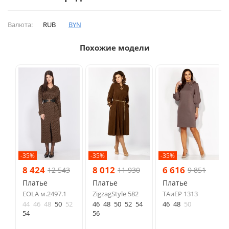
Валюта:
RUB
BYN
Похожие модели
-35%
-35%
-35%
8 424
8 012
6 616
12 543
11 930
9 851
Платье
Платье
Платье
EOLA м.2497.1
ZigzagStyle 582
ТAиЕР 1313
44
46
48
50
52
46
48
50
52
54
46
48
50
54
56