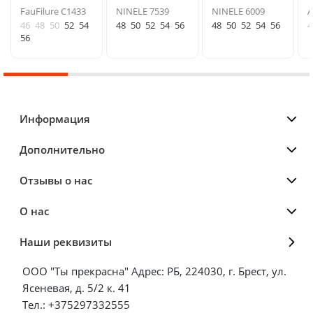
FauFilure С1433
NINELE 7539
NINELE 6009
A
46
48
50
52
54
48
50
52
54
56
48
50
52
54
56
4
56
Информация
Дополнительно
Отзывы о нас
О нас
Наши реквизиты
ООО "Ты прекрасна" Адрес: РБ, 224030, г. Брест, ул.
Ясеневая, д. 5/2 к. 41
Тел.: +375297332555