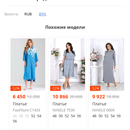
Валюта:
RUB
BYN
Похожие модели
-52%
-52%
-52%
6 450
10 866
9 922
12 258
20 650
18 856
Платье
Платье
Платье
FauFilure С1433
NINELE 7539
NINELE 6009
46
48
50
52
54
48
50
52
54
56
48
50
52
54
56
56