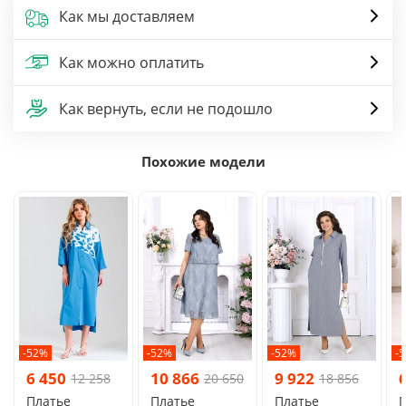
Как мы доставляем
Как можно оплатить
Как вернуть, если не подошло
Похожие модели
-52%
-52%
-52%
-
6 450
10 866
9 922
12 258
20 650
18 856
Платье
Платье
Платье