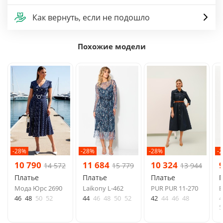
Как вернуть, если не подошло
Похожие модели
-28%
-28%
-28%
-
10 790
11 684
10 324
14 572
15 779
13 944
Платье
Платье
Платье
Мода Юрс 2690
Laikony L-462
PUR PUR 11-270
B
46
48
50
52
44
46
48
50
52
42
44
46
48
4
5