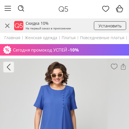
Скидка 10%
Установить
На первый заказ в приложении
Главная
Женская одежда
Платья
Повседневные платья
Сегодня промокод УСПЕЙ
-10%