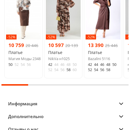
-52%
-52%
-52%
-
10 759
10 597
13 390
20 446
20 139
25 446
Платье
Платье
Платье
Магия Моды 2348
NikVa н1025
Bazalini 5116
N
50
52
54
56
42
44
46
48
50
42
44
46
48
50
4
52
54
56
58
60
52
54
56
58
5
Информация
Дополнительно
Отзывы о нас