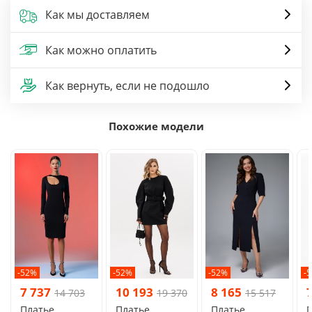
Как мы доставляем
Как можно оплатить
Как вернуть, если не подошло
Похожие модели
-52%
-52%
-52%
-
7 737
10 193
8 165
14 703
19 370
15 517
Платье
Платье
Платье