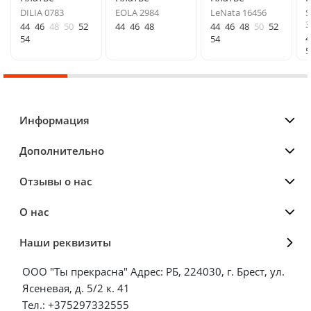
DILIA 0783
EOLA 2984
LeNata 16456
S
3
44
46
48
50
52
44
46
48
44
46
48
50
52
4
54
54
5
Информация
Дополнительно
Отзывы о нас
О нас
Наши реквизиты
ООО "Ты прекрасна" Адрес: РБ, 224030, г. Брест, ул.
Ясеневая, д. 5/2 к. 41
Тел.: +375297332555