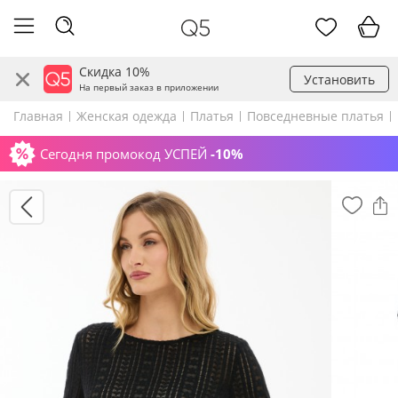
Скидка 10%
Установить
На первый заказ в приложении
Главная
Женская одежда
Платья
Повседневные платья
Сегодня промокод УСПЕЙ
-10%