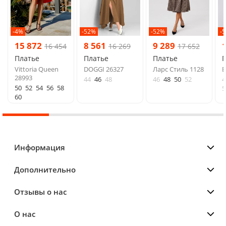
-4%
-52%
-52%
-
15 872
8 561
9 289
16 454
16 269
17 652
Платье
Платье
Платье
Vittoria Queen
DOGGI 26327
Ларс Стиль 1128
B
28993
44
46
48
46
48
50
52
4
50
52
54
56
58
5
60
Информация
Дополнительно
Отзывы о нас
О нас