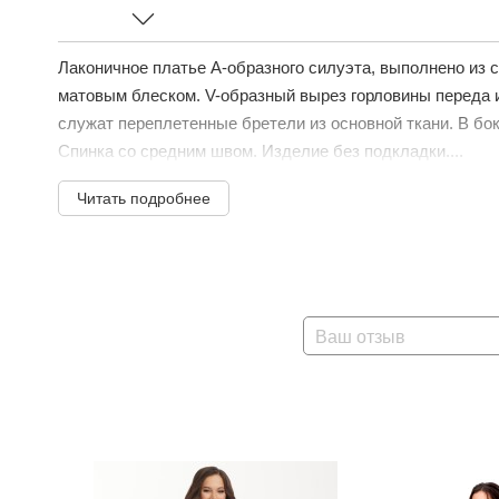
Лаконичное платье А-образного силуэта, выполнено из 
матовым блеском. V-образный вырез горловины переда 
служат переплетенные бретели из основной ткани. В б
Спинка со средним швом. Изделие без подкладки....
Читать подробнее
Ваш отзыв