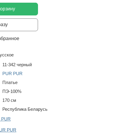
корзину
разу
збранное
усское
11-342 черный
PUR PUR
Платье
ПЭ-100%
170 см
Республика Беларусь
R PUR
PUR PUR