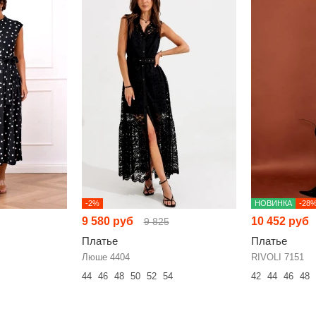
-2%
НОВИНКА
-28
9 580 руб
10 452 руб
9 825
Платье
Платье
Люше 4404
RIVOLI 7151
44
46
48
50
52
54
42
44
46
48