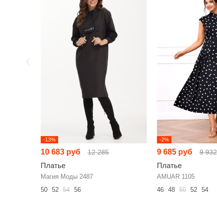
-13%
-2%
10 683 руб
9 685 руб
12 285
9 932
Платье
Платье
Магия Моды 2487
AMUAR 1105
50
52
54
56
46
48
50
52
54