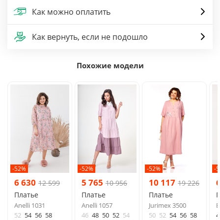
Как можно оплатить
Как вернуть, если не подошло
Похожие модели
-52%
-52%
-52%
-
6 630
5 765
10 117
12 599
10 956
19 226
Платье
Платье
Платье
Anelli 1031
Anelli 1057
Jurimex 3500
B
52
54
56
58
46
48
50
52
54
50
52
54
56
58
4