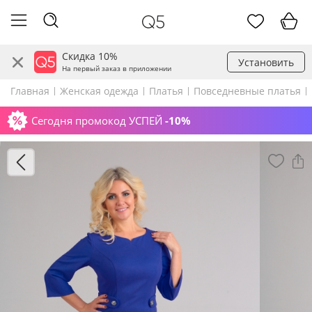
Скидка 10%
Установить
На первый заказ в приложении
Главная
Женская одежда
Платья
Повседневные платья
Сегодня промокод УСПЕЙ
-10%