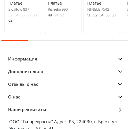
Платье
Платье
Платье
Swallow 837
Rishelie 990
NINELE 7542
S
52
54
56
58
60
48
50
52
50
52
54
56
58
4
62
Информация
Дополнительно
Отзывы о нас
О нас
Наши реквизиты
ООО "Ты прекрасна" Адрес: РБ, 224030, г. Брест, ул.
Ясеневая, д. 5/2 к. 41