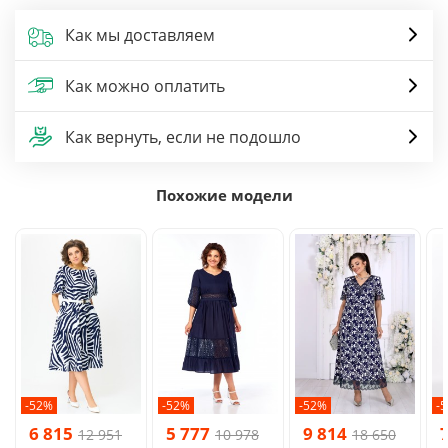
Как мы доставляем
Как можно оплатить
Как вернуть, если не подошло
Похожие модели
-52%
-52%
-52%
-
6 815
5 777
9 814
12 951
10 978
18 650