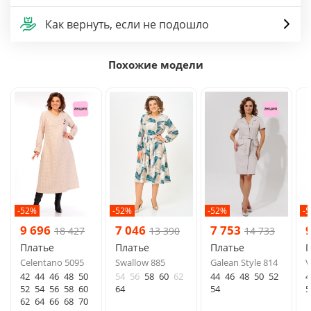
Как вернуть, если не подошло
Похожие модели
-52%
-52%
-52%
-
9 696
7 046
7 753
18 427
13 390
14 733
Платье
Платье
Платье
Celentano 5095
Swallow 885
Galean Style 814
V
42
44
46
48
50
54
56
58
60
62
44
46
48
50
52
4
52
54
56
58
60
64
54
5
62
64
66
68
70