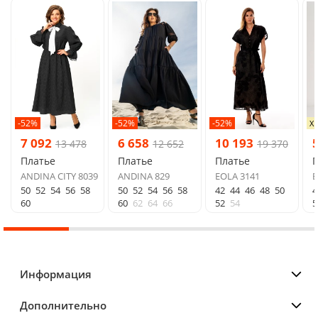
-52%
-52%
-52%
Х
7 092
6 658
10 193
13 478
12 652
19 370
Платье
Платье
Платье
ANDINA CITY 8039
ANDINA 829
EOLA 3141
Б
50
52
54
56
58
50
52
54
56
58
42
44
46
48
50
4
60
60
62
64
66
52
54
5
Информация
Дополнительно