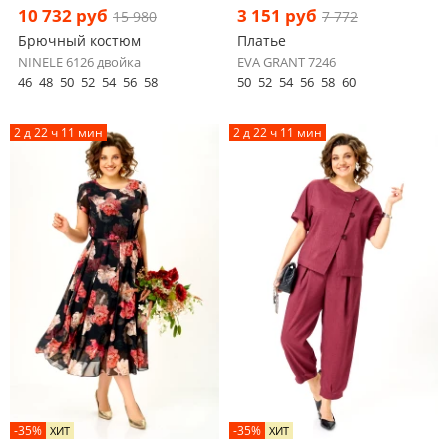
10 732 руб
3 151 руб
15 980
7 772
Брючный костюм
Платье
NINELE 6126 двойка
EVA GRANT 7246
46
48
50
52
54
56
58
50
52
54
56
58
60
2 д 22 ч 11 мин
2 д 22 ч 11 мин
-35%
-35%
ХИТ
ХИТ