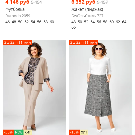
4 146 руб
6 352 руб
5 454
9 457
Футболка
Жакет (пиджак)
Rumoda 2059
БелЭльСтиль 727
46
48
50
52
54
56
58
60
48
50
52
54
56
58
60
62
64
66
2 д 22 ч 11 мин
2 д 22 ч 11 мин
-35%
-13%
NEW
ХИТ
ХИТ