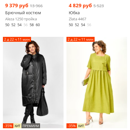
9 379 руб
4 829 руб
13 966
5 523
Брючный костюм
Юбка
Aleza 1250 тройка
Zlata 4467
50
52
54
56
58
60
50
52
54
56
2 д 22 ч 11 мин
2 д 22 ч 11 мин
-35%
-35%
ХИТ
ПРЕМИУМ
ХИТ