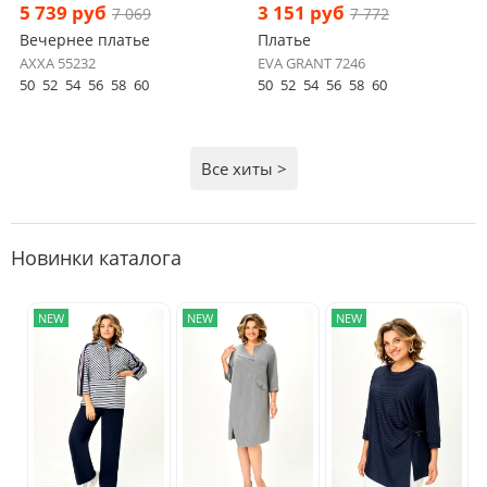
5 739 руб
3 151 руб
7 069
7 772
Вечернее платье
Платье
AXXA 55232
EVA GRANT 7246
50
52
54
56
58
60
50
52
54
56
58
60
Все хиты >
Новинки каталога
NEW
NEW
NEW