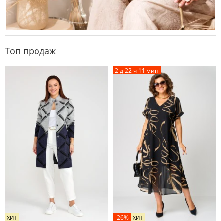
Топ продаж
2 д 22 ч 11 мин
-26%
ХИТ
ХИТ