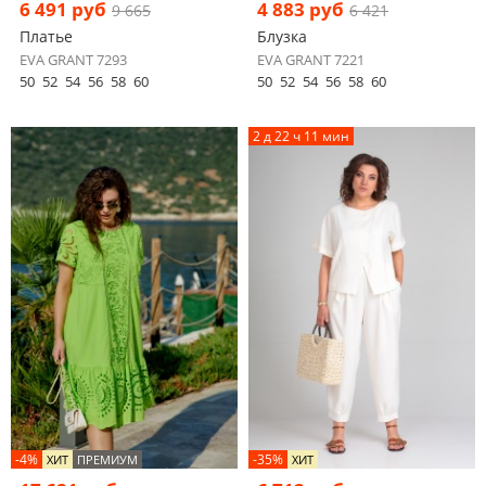
6 491 руб
4 883 руб
9 665
6 421
Платье
Блузка
EVA GRANT 7293
EVA GRANT 7221
50
52
54
56
58
60
50
52
54
56
58
60
2 д 22 ч 11 мин
-4%
-35%
ХИТ
ПРЕМИУМ
ХИТ