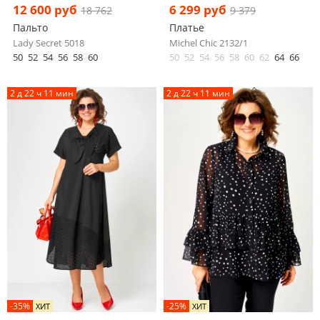
12 600 руб
6 299 руб
18 762
9 379
Пальто
Платье
Lady Secret 5018
Michel Chic 2132/1
50
52
54
56
58
60
50
52
54
56
58
60
62
64
66
2 д 22 ч 11 мин
2 д 22 ч 11 мин
-35%
-25%
ХИТ
ХИТ