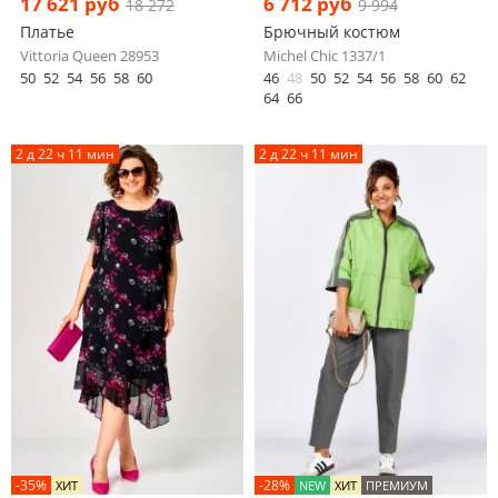
17 621 руб
6 712 руб
18 272
9 994
Платье
Брючный костюм
Vittoria Queen 28953
Michel Chic 1337/1
50
52
54
56
58
60
46
48
50
52
54
56
58
60
62
64
66
2 д 22 ч 11 мин
2 д 22 ч 11 мин
-35%
-28%
ХИТ
NEW
ХИТ
ПРЕМИУМ