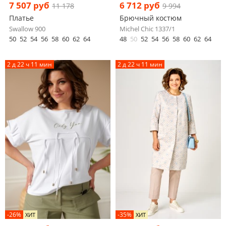
7 507 руб
6 712 руб
11 178
9 994
Платье
Брючный костюм
Swallow 900
Michel Chic 1337/1
50
52
54
56
58
60
62
64
48
50
52
54
56
58
60
62
64
2 д 22 ч 11 мин
2 д 22 ч 11 мин
-26%
-35%
ХИТ
ХИТ