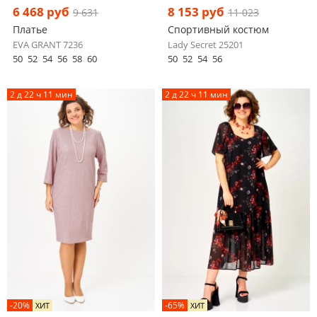
6 468 руб
8 153 руб
9 631
11 023
Платье
Спортивный костюм
EVA GRANT 7236
Lady Secret 25201
50
52
54
56
58
60
50
52
54
56
2 д 22 ч 11 мин
2 д 22 ч 11 мин
-20%
-65%
ХИТ
ХИТ