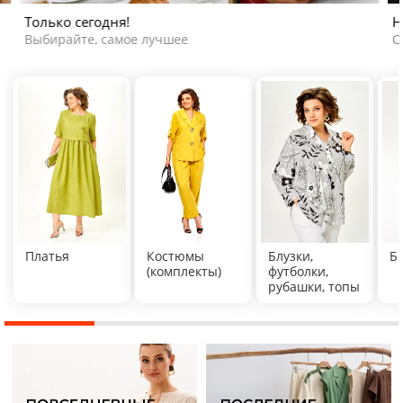
Только сегодня!
Н
Выбирайте, самое лучшее
С
Платья
Костюмы
Блузки,
Б
(комплекты)
футболки,
рубашки, топы