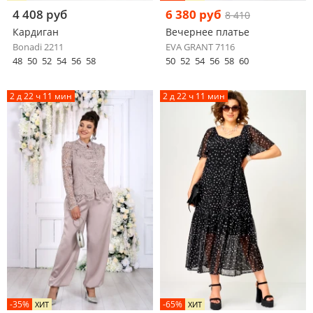
4 408 руб
6 380 руб
8 410
Кардиган
Вечернее платье
Bonadi 2211
EVA GRANT 7116
48
50
52
54
56
58
50
52
54
56
58
60
2 д 22 ч 11 мин
2 д 22 ч 11 мин
-35%
-65%
ХИТ
ХИТ