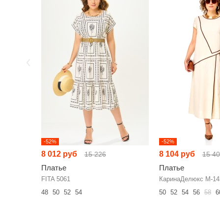
-52%
-52%
8 012 руб
8 104 руб
15 226
15 4
Платье
Платье
FITA 5061
КаринаДелюкс М-14
48
50
52
54
50
52
54
56
58
6