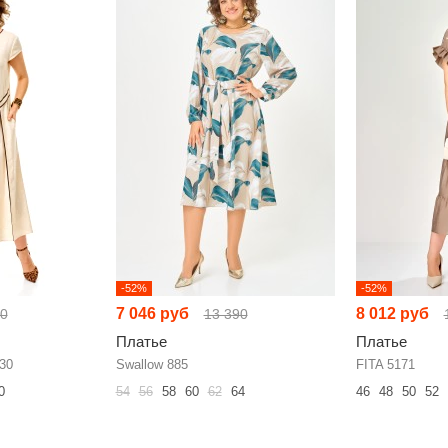
-52%
-52%
7 046 руб
8 012 руб
00
13 390
Платье
Платье
30
Swallow 885
FITA 5171
0
54
56
58
60
62
64
46
48
50
52