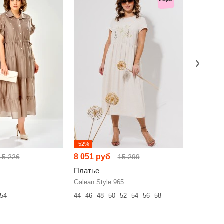
-52%
-52%
8 051 руб
5 279 р
15 226
15 299
Платье
Платье
Galean Style 965
Anelli 755
54
44
46
48
50
52
54
56
58
42
44