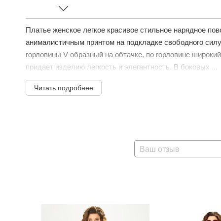
Платье женское легкое красивое стильное нарядное по
анималистичным принтом на подкладке свободного силу
горловины V образный на обтачке, по горловине широкий
придает изделию легкость и элегантность. В боковых ...
Читать подробнее
Ваш отзыв