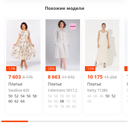
Похожие модели
-13%
-28%
-10%
-
7 603
8 663
10 175
8 775
11 972
11 250
Платье
Платье
Платье
Swallow 820
Celentano 5017.2
Ketty 71280
S
50
52
54
56
58
54
56
58
60
62
44
46
48
50
52
4
60
62
64
64
66
68
70
72
54
5
74
76
78
80
82