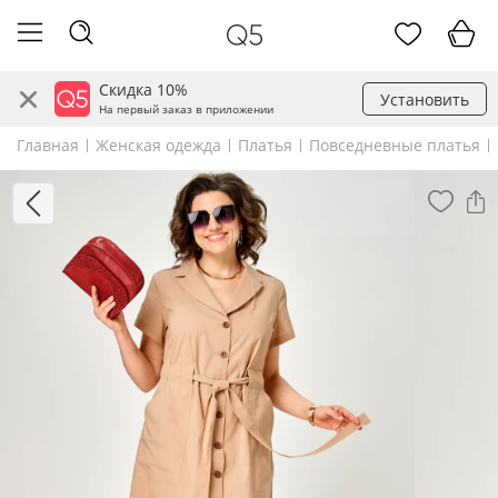
Скидка 10%
Установить
На первый заказ в приложении
Главная
Женская одежда
Платья
Повседневные платья