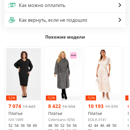
Как можно оплатить
Как вернуть, если не подошло
Похожие модели
-52%
-52%
-52%
-
7 074
8 422
10 193
13 443
16 004
19 370
Платье
Платье
Платье
IVA 1499
Celentano 5056
EOLA 3141
С
52
54
56
58
60
48
50
52
54
56
42
44
46
48
50
6