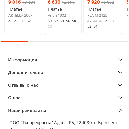
9 016
6 630
7 920
17 134
12 599
15 052
Платье
Платье
Платье
ARTELLA 2007
Anelli 1902
FLAIM 2125
A
46
48
50
52
50
52
54
56
58
42
44
46
48
50
4
60
52
54
Информация
Дополнительно
Отзывы о нас
О нас
Наши реквизиты
ООО "Ты прекрасна" Адрес: РБ, 224030, г. Брест, ул.