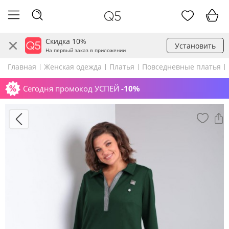
Скидка 10%
Установить
На первый заказ в приложении
Главная
Женская одежда
Платья
Повседневные платья
Сегодня промокод УСПЕЙ
-10%