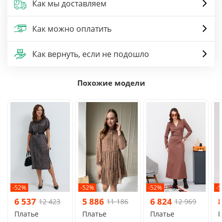
Как мы доставляем
Как можно оплатить
Как вернуть, если не подошло
Похожие модели
-52%
-52%
-52%
-
6 537
5 886
6 824
12 423
11 186
12 969
Платье
Платье
Платье