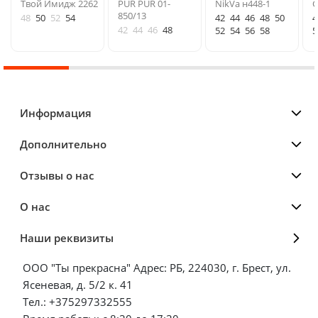
Твой Имидж 2262
PUR PUR 01-
NikVa н448-1
G
850/13
48
50
52
54
42
44
46
48
50
4
42
44
46
48
52
54
56
58
5
Информация
Дополнительно
Отзывы о нас
О нас
Наши реквизиты
ООО "Ты прекрасна" Адрес: РБ, 224030, г. Брест, ул.
Ясеневая, д. 5/2 к. 41
Тел.: +375297332555