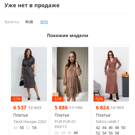
Уже нет в продаже
Валюта:
RUB
BYN
Похожие модели
-52%
-52%
-52%
6 537
5 886
6 824
12 423
11 186
12 969
Платье
Платье
Платье
Твой Имидж 2262
PUR PUR 01-
NikVa н448-1
850/13
48
50
52
54
42
44
46
48
50
42
44
46
48
52
54
56
58