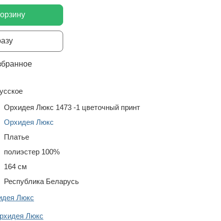
корзину
разу
збранное
усское
Орхидея Люкс 1473 -1 цветочный принт
Орхидея Люкс
Платье
полиэстер 100%
164 см
Республика Беларусь
идея Люкс
рхидея Люкс