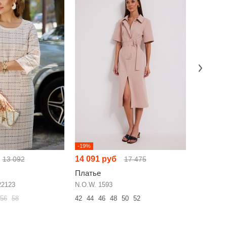
-19%
Хит
-2%
14 091 руб
11 641 
13 092
17 475
Платье
Платье
22123
N.O.W. 1593
NINELE 7
56
58
42
44
46
48
50
52
50
52
54