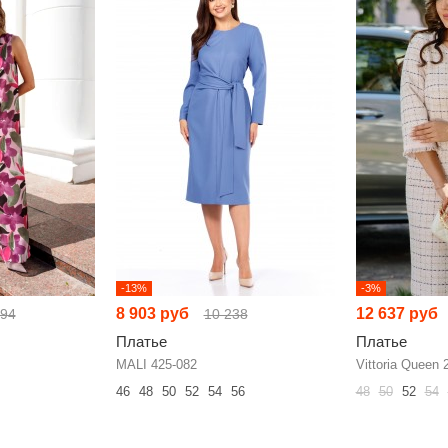
-13%
-3%
8 903 руб
12 637 руб
194
10 238
Платье
Платье
MALI 425-082
Vittoria Queen 
46
48
50
52
54
56
48
50
52
54