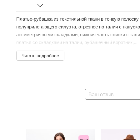
Платье-рубашка из текстильной ткани в тонкую полоску 
полуприлегающего силуэта, отрезное по талии с напуско
ассиметричными складками, нижняя часть спинки с тал
платья со складками на талии, рубашечный воротник,...
Читать подробнее
Ваш отзыв