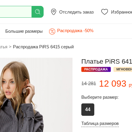
Отследить заказ
Избранно
Распродажа -50%
Большие размеры
атья
>
Распродажа PiRS 6415 серый
Платье PiRS 64
РАСПРОДАЖА
МГНОВЕН
12 093
14 281
р
Выберите размер:
44
Таблица размеров