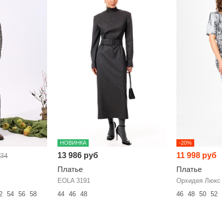
НОВИНКА
-20%
13 986 руб
11 998 руб
634
Платье
Платье
EOLA 3191
Орхидея Люкс
2
54
56
58
44
46
48
46
48
50
52