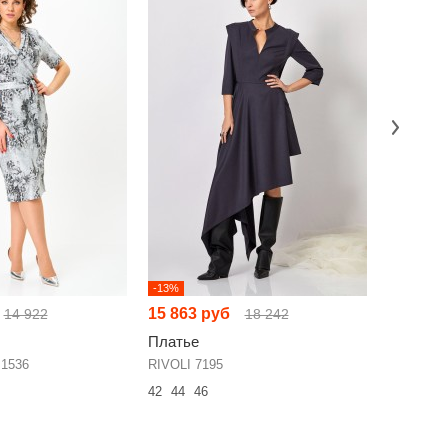
-13%
НОВИНКА
15 863 руб
12 066 
14 922
18 242
Платье
Платье
 1536
RIVOLI 7195
Laikony L
42
44
46
44
46
48