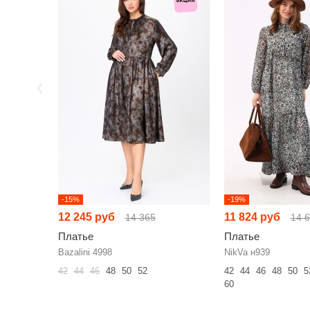
-15%
-19%
12 245 руб
11 824 руб
14 365
14 
Платье
Платье
Bazalini 4998
NikVa н939
42
44
46
48
50
52
42
44
46
48
50
5
60