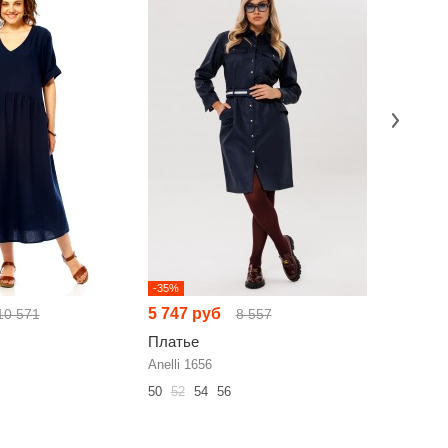
-35%
-35%
5 747 руб
7 920 р
10 571
8 557
Платье
Платье
Anelli 1656
FLAIM 20
50
52
54
56
42
44
46