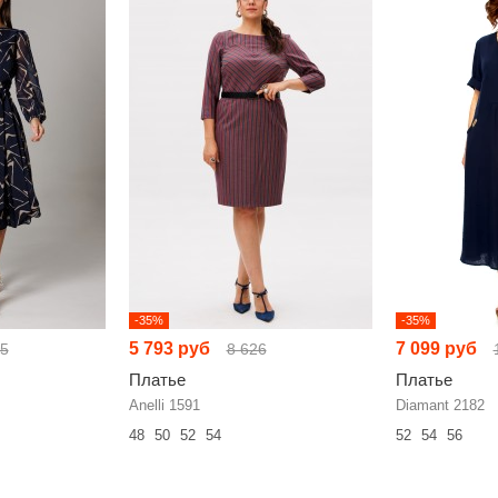
-35%
-35%
5 793 руб
7 099 руб
75
8 626
Платье
Платье
Anelli 1591
Diamant 2182
48
50
52
54
52
54
56