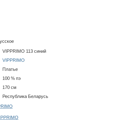
усское
VIPPRIMО 113 синий
VIPPRIMО
Платье
100 % пэ
170 см
Республика Беларусь
PPRIMО
VIPPRIMО