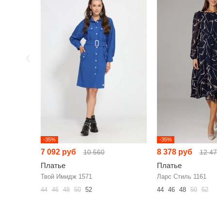
-35%
-35%
7 092 руб
8 378 руб
10 560
12 4
Платье
Платье
Твой Имидж 1571
Ларс Стиль 1161
44
46
48
50
52
44
46
48
50
52