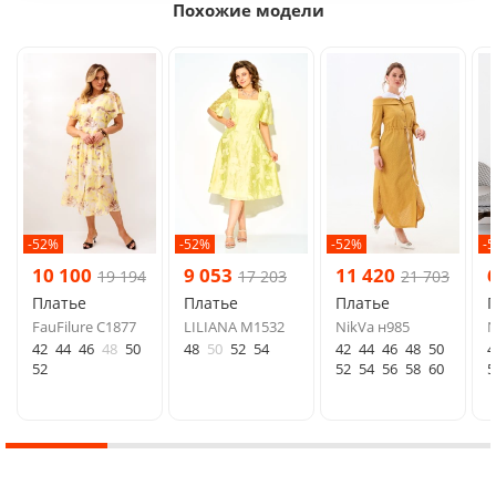
Похожие модели
-52%
-52%
-52%
-
10 100
9 053
11 420
19 194
17 203
21 703
Платье
Платье
Платье
FauFilure С1877
LILIANA М1532
NikVa н985
N
42
44
46
48
50
48
50
52
54
42
44
46
48
50
4
52
52
54
56
58
60
5