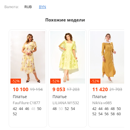
Валюта:
RUB
BYN
Похожие модели
-52%
-52%
-52%
10 100
9 053
11 420
19 194
17 203
21 703
Платье
Платье
Платье
FauFilure С1877
LILIANA М1532
NikVa н985
42
44
46
48
50
48
50
52
54
42
44
46
48
50
52
52
54
56
58
60