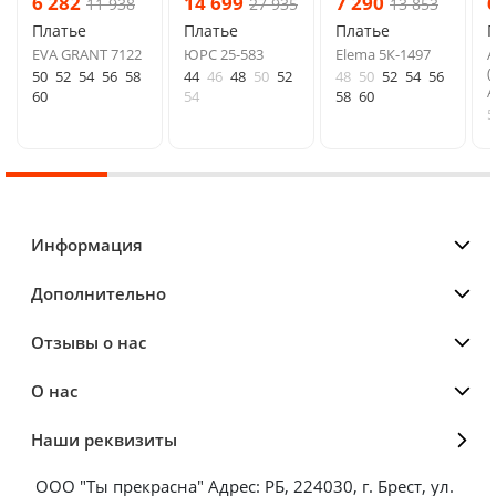
6 282
14 699
7 290
11 938
27 935
13 853
Платье
Платье
Платье
EVA GRANT 7122
ЮРС 25-583
Elema 5К-1497
(
50
52
54
56
58
44
46
48
50
52
48
50
52
54
56
A
60
54
58
60
5
Информация
Дополнительно
Отзывы о нас
О нас
Наши реквизиты
ООО "Ты прекрасна" Адрес: РБ, 224030, г. Брест, ул.