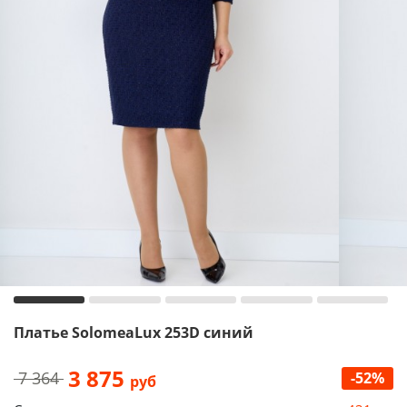
Платье SolomeaLux 253D синий
3 875
7 364
-52%
руб