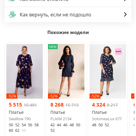
Как вернуть, если не подошло
Похожие модели
NEW
-52%
-52%
-52%
-
5 515
8 268
4 324
10 481
15 713
8 217
Платье
Платье
Платье
Swallow 790
FLAIM 2134
SolomeaLux 677
B
50
52
54
56
58
42
44
46
48
50
48
50
52
4
60
62
64
52