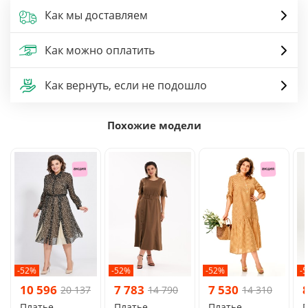
Как мы доставляем
Как можно оплатить
Как вернуть, если не подошло
Похожие модели
-52%
-52%
-52%
-
10 596
7 783
7 530
20 137
14 790
14 310
Платье
Платье
Платье