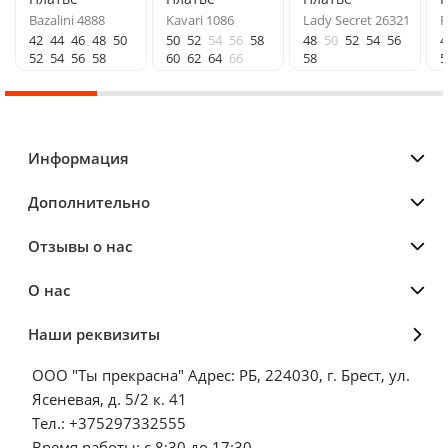
Bazalini 4888
Kavari 1086
Lady Secret 26321
F
42
44
46
48
50
50
52
54
56
58
48
50
52
54
56
4
52
54
56
58
60
62
64
66
58
5
Информация
Дополнительно
Отзывы о нас
О нас
Наши реквизиты
ООО "Ты прекрасна" Адрес: РБ, 224030, г. Брест, ул.
Ясеневая, д. 5/2 к. 41
Тел.: +375297332555
Время работы: с 8:30 до 17:30