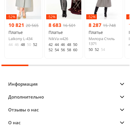
-52%
-52%
-52%
-
10 821
8 683
8 287
20 565
16 501
15 748
Платье
Платье
Платье
Laikony L-434
NikVa н426
Милора Стиль
E
1371
44
46
48
50
52
42
44
46
48
50
4
50
52
54
52
54
56
58
60
Информация
Дополнительно
Отзывы о нас
О нас