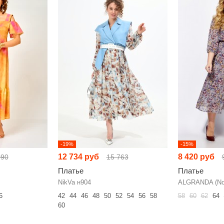
-19%
-15%
12 734 руб
8 420 руб
090
15 763
Платье
Платье
NikVa н904
ALGRANDA (Nov
6
42
44
46
48
50
52
54
56
58
58
60
62
64
60