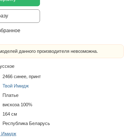
разу
збранное
оделей данного производителя невозможна.
усское
2466 синее, принт
Твой Имидж
Платье
вискоза 100%
164 см
Республика Беларусь
й Имидж