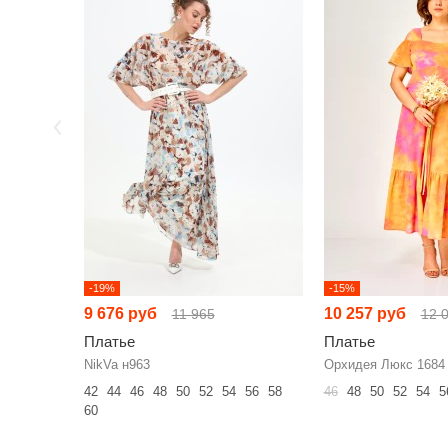
-19%
-15%
9 676 руб
10 257 руб
11 965
12 
Платье
Платье
NikVa н963
Орхидея Люкс 1684
42
44
46
48
50
52
54
56
58
46
48
50
52
54
5
60