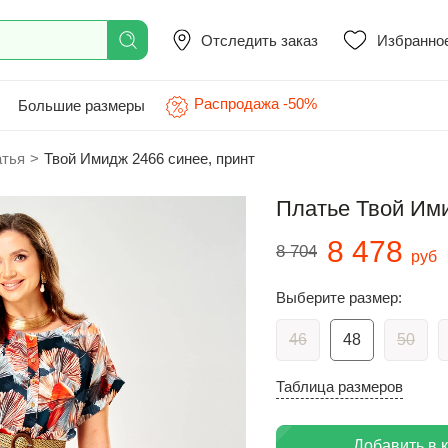
Отследить заказ
Избранно
Распродажа -50%
Большие размеры
атья
>
Твой Имидж 2466 синее, принт
Платье Твой Ими
8 478
8 704
руб
Выберите размер:
46
48
50
Таблица размеров
Добавить в 