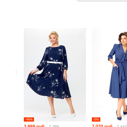
-45%
-5%
3 989 руб
7 070 руб
7 288
7 447