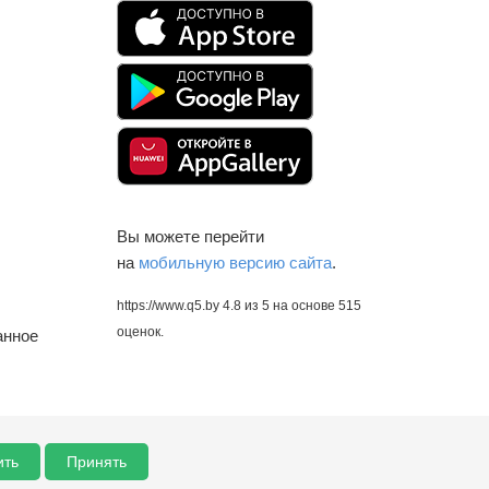
Вы можете перейти
на
мобильную версию сайта
.
https://www.q5.by
4.8
из
5
на основе
515
оценок.
анное
ить
Принять