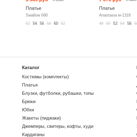
Платье
Платье
Swallow 690
Anastasia м-1318
52
54
56
58
60
62
48
50
52
54
56
5
Каталог
Костюмы (комплекты)
Платья
Блузки, футболки, рубашки, топы
Брюки
Юбки
Жакеты (пиджаки)
Джемперы, свитеры, кофты, худи
Кардиганы