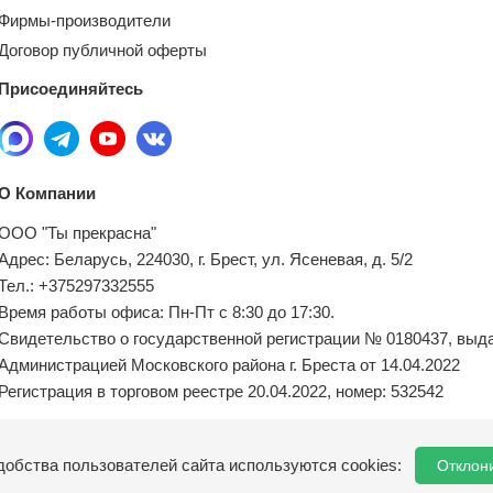
Фирмы-производители
Договор публичной оферты
Присоединяйтесь
О Компании
ООО "Ты прекрасна"
Адрес: Беларусь, 224030, г. Брест, ул. Ясеневая, д. 5/2
Тел.: +375297332555
Время работы офиса: Пн-Пт с 8:30 до 17:30.
Свидетельство о государственной регистрации № 0180437, выд
Администрацией Московского района г. Бреста от 14.04.2022
Регистрация в торговом реестре 20.04.2022, номер: 532542
Местный исполнительный орган по обращениям покупателей:
добства пользователей сайта используются cookies:
Отклон
8(0162) 21-04-75