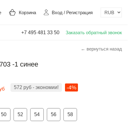
е
Корзина
Вход
/
Регистрация
+7 495 481 33 50
Заказать обратный звонок
← вернуться назад
03 -1 синее
-4%
572
руб
- экономии!
уб
50
52
54
56
58