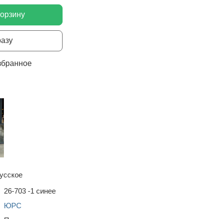
корзину
разу
збранное
усское
26-703 -1 синее
ЮРС