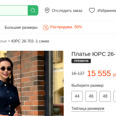
Отследить заказ
Избранно
Распродажа -50%
Большие размеры
атья
>
ЮРС 26-703 -1 синее
Платье ЮРС 26-7
ПРЕМИУМ
15 555
16 127
р
Выберите размер:
44
46
48
Таблица размеров