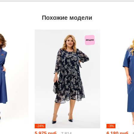
Похожие модели
-24%
-3%
5 975 руб
6 180 руб
7 814