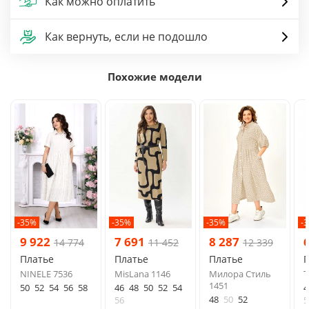
Как можно оплатить
Как вернуть, если не подошло
Похожие модели
-35%
-35%
-35%
-
9 922
7 691
8 287
14 774
11 452
12 339
Платье
Платье
Платье
NINELE 7536
MisLana 1146
Милора Стиль
Т
1451
50
52
54
56
58
46
48
50
52
54
4
48
50
52
56
5