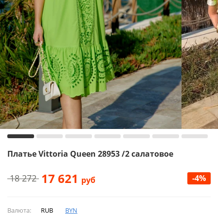
Платье Vittoria Queen 28953 /2 салатовое
17 621
18 272
-4%
руб
Валюта:
RUB
BYN