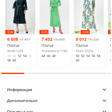
-52%
-52%
-52%
-
ХИТ
6 008
7 402
8 012
11 417
14 068
15 226
Платье
Платье
Платье
Anelli 1258
Anastasia м-1184
AXXA 55234
B
48
50
52
54
56
44
46
48
50
52
54
56
58
4
58
60
60
5
Информация
Дополнительно
Отзывы о нас