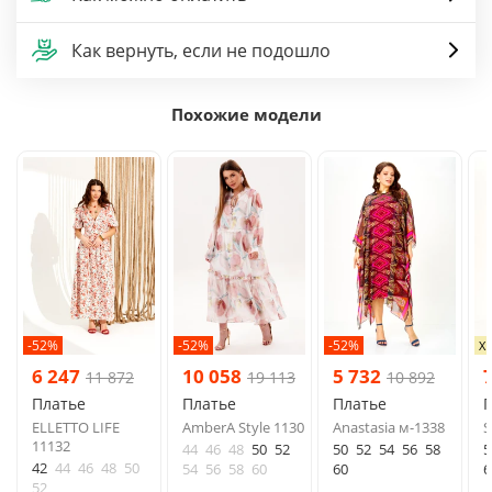
Как вернуть, если не подошло
Похожие модели
-52%
-52%
-52%
Х
6 247
10 058
5 732
11 872
19 113
10 892
Платье
Платье
Платье
ELLETTO LIFE
AmberA Style 1130
Anastasia м-1338
S
11132
44
46
48
50
52
50
52
54
56
58
5
42
44
46
48
50
54
56
58
60
60
6
52