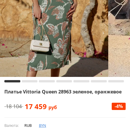
Платье Vittoria Queen 28963 зеленое, оранжевое
17 459
18 104
-4%
руб
Валюта:
RUB
BYN