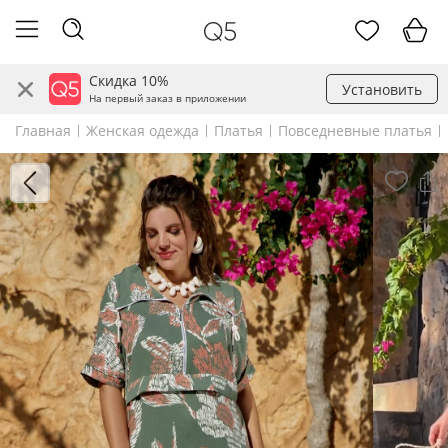
Скидка 10%
Установить
На первый заказ в приложении
Главная
Женская одежда
Платья
Повседневные платья