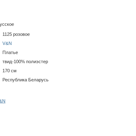
усское
1125 розовое
V&N
Платье
твид-100% полиэстер
170 см
Республика Беларусь
V&N