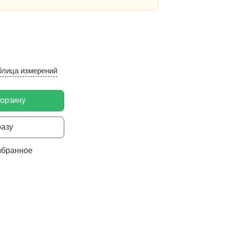
блица измерений
корзину
разу
збранное