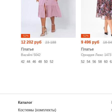
-52%
-52%
12 202 руб
9 496 руб
23 188
18 0
Платье
Платье
Bazalini 5042
Орхидея Люкс 1473
42
44
46
48
50
52
52
54
56
58
60
6
Каталог
Костюмы (комплекты)