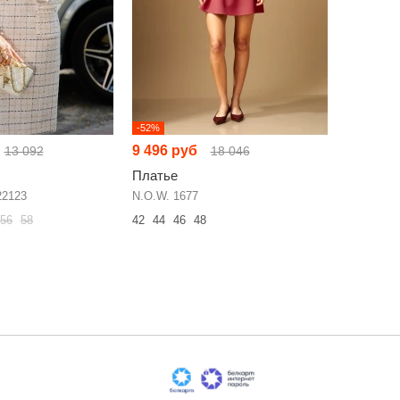
-52%
-52%
9 496 руб
9 588 р
13 092
18 046
Платье
Платье
22123
N.O.W. 1677
LM ВИ306
56
58
42
44
46
48
44
46
48
62