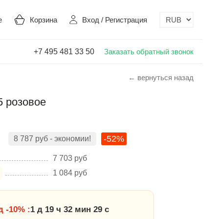
е
Корзина
Вход
/
Регистрация
+7 495 481 33 50
Заказать обратный звонок
← вернуться назад
5 розовое
-52%
8 787
руб
- экономии!
7 703
руб
1 084
руб
 -10% :
1 д 19 ч 32 мин 28 с