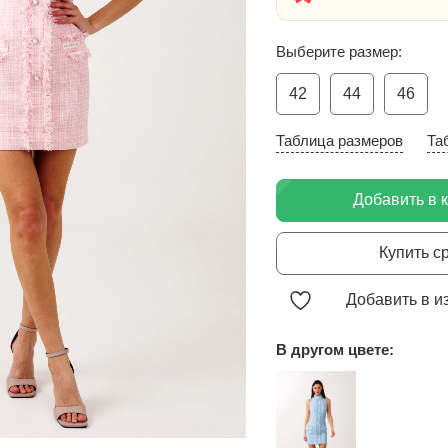
Выберите размер:
42
44
46
Таблица размеров
Та
Добавить в 
Купить с
Добавить в и
В другом цвете: