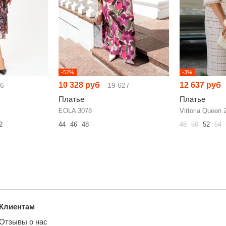
-52%
-3%
10 328 руб
12 637 руб
46
19 627
Платье
Платье
EOLA 3078
Vittoria Queen 
2
44
46
48
48
50
52
54
Клиентам
Отзывы о нас