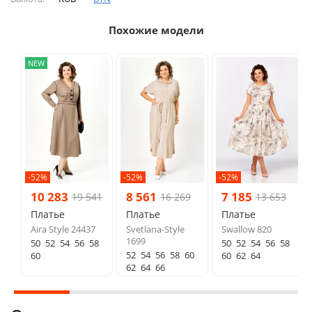
Похожие модели
NEW
-52%
-52%
-52%
10 283
8 561
7 185
19 541
16 269
13 653
Платье
Платье
Платье
Aira Style 24437
Svetlana-Style
Swallow 820
1699
50
52
54
56
58
50
52
54
56
58
52
54
56
58
60
60
60
62
64
62
64
66