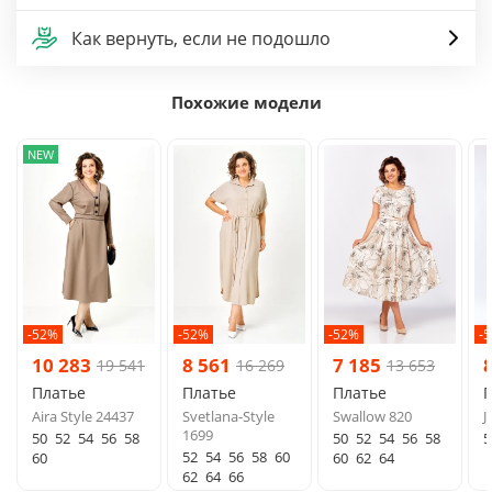
Как вернуть, если не подошло
Похожие модели
NEW
-52%
-52%
-52%
-
10 283
8 561
7 185
19 541
16 269
13 653
Платье
Платье
Платье
Aira Style 24437
Svetlana-Style
Swallow 820
J
1699
50
52
54
56
58
50
52
54
56
58
5
52
54
56
58
60
60
60
62
64
62
64
66