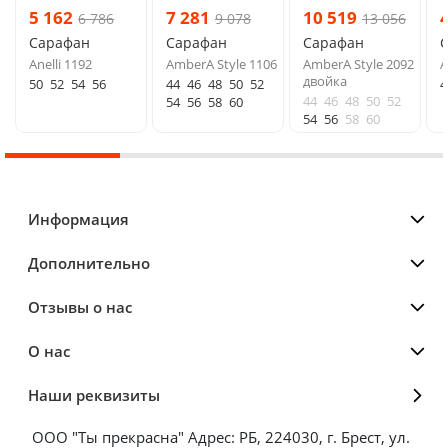
5 162
7 281
10 519
6 786
9 078
13 056
Сарафан
Сарафан
Сарафан
Anelli 1192
AmberA Style 1106
AmberA Style 2092
A
двойка
50
52
54
56
44
46
48
50
52
4
44
46
48
50
52
54
56
58
60
54
56
58
60
Информация
Дополнительно
Отзывы о нас
О нас
Наши реквизиты
ООО "Ты прекрасна" Адрес: РБ, 224030, г. Брест, ул.