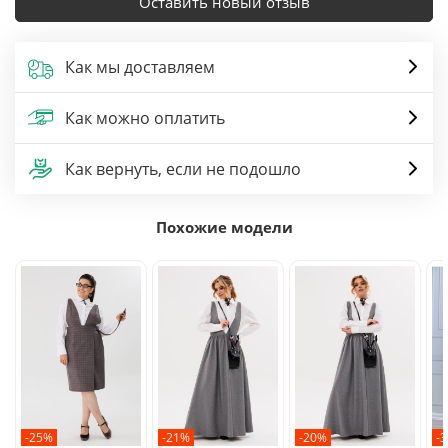
Оставить новый отзыв
Как мы доставляем
Как можно оплатить
Как вернуть, если не подошло
Похожие модели
-25%
-21%
-20%
-