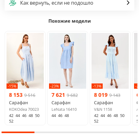
Как вернуть, если не подошло
Похожие модели
-15%
-23%
-13%
-
8 153
7 621
8 019
9 516
9 682
9 143
Сарафан
Сарафан
Сарафан
KOKOdea 70023
LeNata 16410
V&N 1158
A
42
44
46
48
50
44
46
48
42
44
46
48
50
4
52
52
5