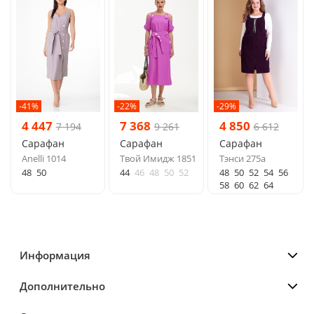
-41%
-22%
-29%
4 447
7 368
4 850
7 194
9 261
6 612
Сарафан
Сарафан
Сарафан
Anelli 1014
Твой Имидж 1851
Тэнси 275а
48
50
44
46
48
50
52
48
50
52
54
56
58
60
62
64
Информация
Дополнительно