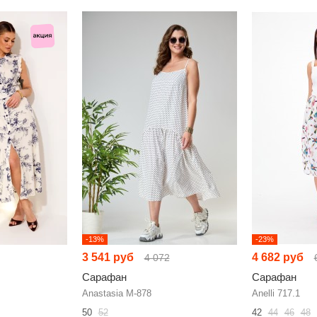
-13%
-23%
3 541 руб
4 682 руб
4 072
Сарафан
Сарафан
Anastasia М-878
Anelli 717.1
50
52
42
44
46
48