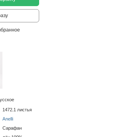
разу
збранное
усское
1472.1 листья
Anelli
Сарафан