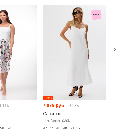
-23%
-17%
7 079 руб
7 217 р
6 115
9 135
Сарафан
Сарафа
The Name 2321
The Name
50
52
42
44
46
48
50
52
42
44
46