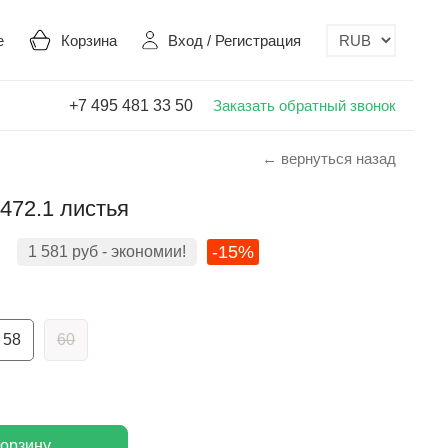
е
Корзина
Вход
/
Регистрация
+7 495 481 33 50
Заказать обратный звонок
← вернуться назад
472.1 листья
-15%
1 581
руб
- экономии!
58
60
корзину