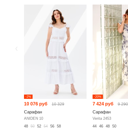
-2%
-20%
10 076 руб
7 424 руб
10 329
9 290
Сарафан
Сарафан
ANIDEN 10
Verita 2453
48
50
52
54
56
58
44
46
48
50