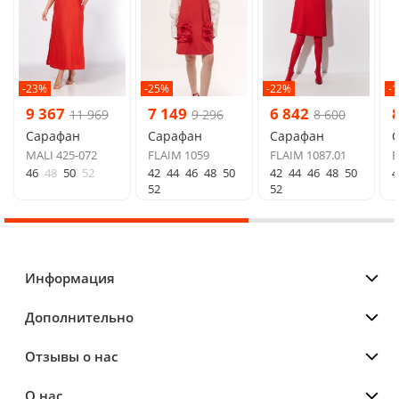
-23%
-25%
-22%
-
9 367
7 149
6 842
11 969
9 296
8 600
Сарафан
Сарафан
Сарафан
MALI 425-072
FLAIM 1059
FLAIM 1087.01
E
46
48
50
52
42
44
46
48
50
42
44
46
48
50
4
52
52
Информация
Дополнительно
Отзывы о нас
О нас