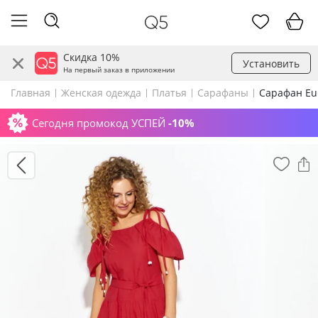
Скидка 10%
Установить
На первый заказ в приложении
Главная
Женская одежда
Платья
Сарафаны
Сарафан Eu
Сегодня промокод УСПЕЙ
-10%