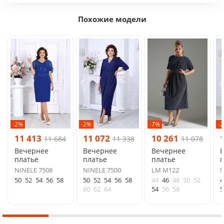
Похожие модели
-2%
-2%
-7%
-
11 413
11 072
10 261
11 684
11 338
11 078
Вечернее
Вечернее
Вечернее
платье
платье
платье
п
NINELE 7508
NINELE 7500
LM М122
N
50
52
54
56
58
50
52
54
56
58
44
46
48
50
52
4
60
62
64
54
56
58
5