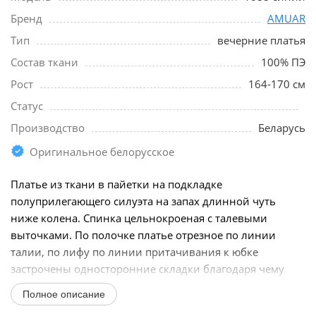
Бренд
AMUAR
Тип
вечерние платья
Состав ткани
100% ПЭ
Рост
164-170 см
Статус
Производство
Беларусь
Оригинальное белорусское
Платье из ткани в пайетки на подкладке
полуприлегающего силуэта на запах длинной чуть
ниже колена. Спинка цельнокроеная с талевыми
выточками. По полочке платье отрезное по линии
талии, по лифу по линии притачивания к юбке
застрочены односторонние складки благодаря чему
лиф садится на любую...
Полное описание