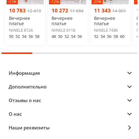
-13%
-12%
-20%
-
10 783
10 272
11 343
12 413
11 684
14 061
Вечернее
Вечернее
Вечернее
платье
платье
платье
п
NINELE 6124
NINELE 6118
NINELE 7436
N
50
52
54
56
58
48
50
52
54
56
52
54
56
58
60
4
Информация
Дополнительно
Отзывы о нас
О нас
Наши реквизиты