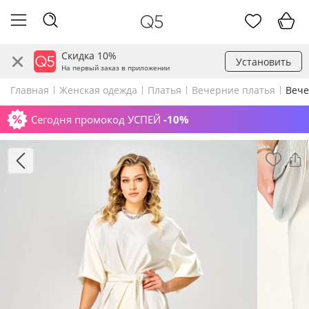
Скидка 10%
Установить
На первый заказ в приложении
Главная
Женская одежда
Платья
Вечерние платья
Вече
Сегодня промокод УСПЕЙ
-10%